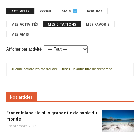
ACTIVITÉS
PROFIL
AMIS
FORUMS
0
MES ACTIVITÉS
MES CITATIONS
MES FAVORIS
MES AMIS
Afficher par activité:
Aucune activité n'a été trouvée. Utilisez un autre filtre de recherche.
Nos articles
Fraser Island : la plus grande île de sable du
monde
5 septembre 2023