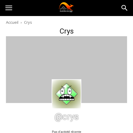
Australia-
Accueil
Crys
Crys
australie.com
@crys
Pas d’activité récente