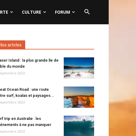
RTE
CULTURE
FORUM
Nos articles
aser Island : la plus grande île de
ble du monde
septembre 2023
eat Ocean Road : une route
tre surf, koalas et paysages...
septembre 2023
rf trip en Australie : les
énements à ne pas manquer
septembre 2023