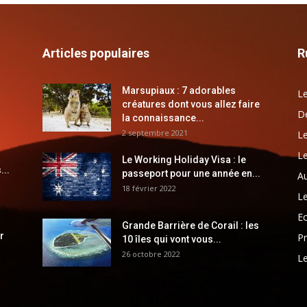
Articles populaires
R
Marsupiaux : 7 adorables
Le
créatures dont vous allez faire
Dé
la connaissance...
2 septembre 2021
Le
Le
Le Working Holiday Visa : le
...
passeport pour une année en...
Au
18 février 2022
Le
E
Grande Barrière de Corail : les
r
Pr
10 îles qui vont vous...
26 octobre 2022
Le