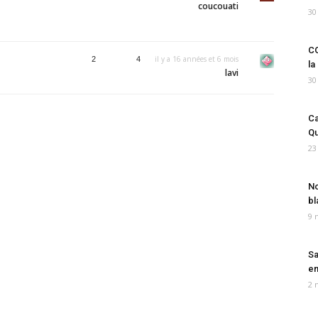
coucouati
30
CO
il y a 16 années et 6 mois
2
4
la
lavi
30
Ca
Qu
23
No
bl
9 
Sa
em
2 