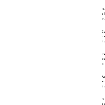
D’
d’
15
Ca
da
7 
L’
au
10
Ad
ac
3 
Su
de