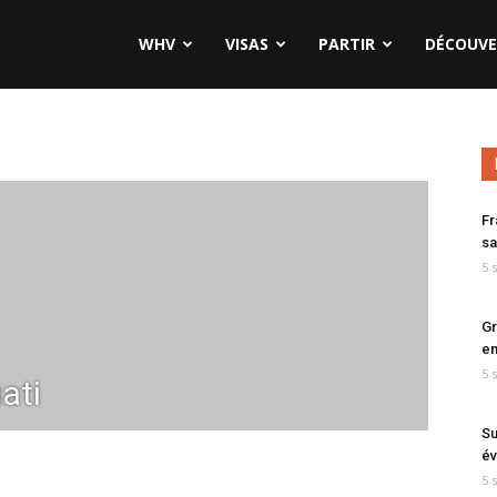
WHV
VISAS
PARTIR
DÉCOUVE
Fr
sa
5 
Gr
en
5 
ati
Su
év
5 