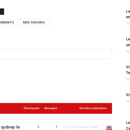
La
im
EMENTS
MES FAVORIS
12
Le
un
10
Vo
Te
25
Vo
19
Participants
Messages
Dernière publication
Le
 sydney le
il y a 15 années et 9 mois
3
7
Ce