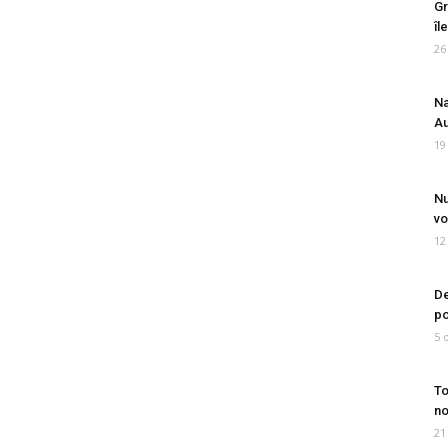
Gr
îl
26
Na
Au
19
Nu
vo
12
De
po
5 
To
no
21