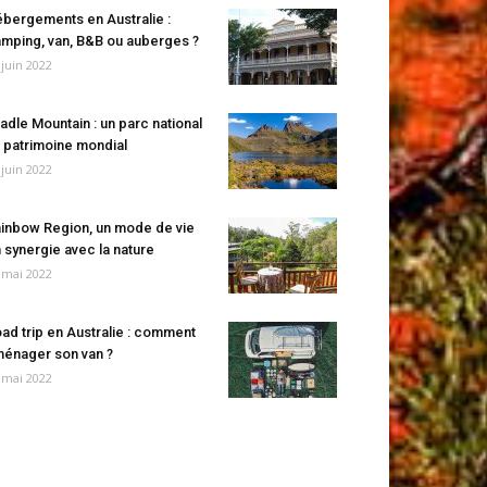
bergements en Australie :
mping, van, B&B ou auberges ?
 juin 2022
adle Mountain : un parc national
 patrimoine mondial
 juin 2022
inbow Region, un mode de vie
 synergie avec la nature
 mai 2022
ad trip en Australie : comment
énager son van ?
 mai 2022