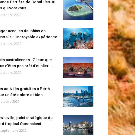
ande Barrière de Corail : les 10
es qui vont vous...
 octobre 2022
ger avec les dauphins en
stralie : l’incroyable expérience
 octobre 2022
its australiennes : 7 lieux que
us n’êtes pas prêt d’oublier...
 octobre 2022
s activités gratuites à Perth,
ur un été coloré et bien...
octobre 2022
wnsville, point stratégique du
rd tropical Queensland
 septembre 2022