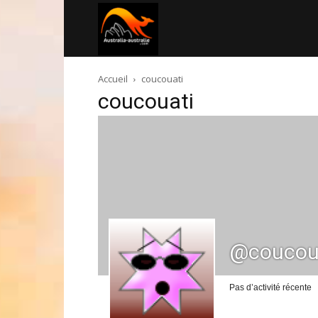
Australia-
Accueil
coucouati
australie.com
coucouati
@coucou
Pas d’activité récente