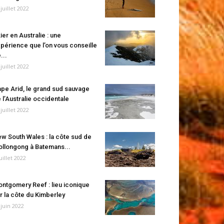
 juillet 2022
ier en Australie : une
périence que l’on vous conseille
...
 juillet 2022
pe Arid, le grand sud sauvage
 l’Australie occidentale
 juillet 2022
w South Wales : la côte sud de
llongong à Batemans...
juillet 2022
ntgomery Reef : lieu iconique
r la côte du Kimberley
 juin 2022