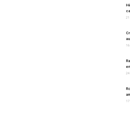
Hé
ca
21
Cr
au
16
Ra
en
24
Ro
am
17