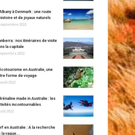
Albany à Denmark : une route
histoire et de joyaux naturels
 septembre 2022
nberra : nos itinéraires de visite
ns la capitale
septembre 2022
écotourisme en Australie, une
tre forme de voyage
 août 2022
rénaline made in Australie : les
tivités incontournables
août 2022
rf en Australie : A la recherche
 la vague...