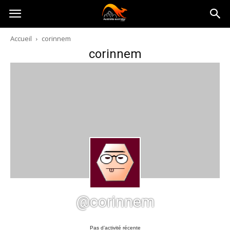
Australia-
Accueil
corinnem
corinnem
australie.com
@corinnem
Pas d’activité récente