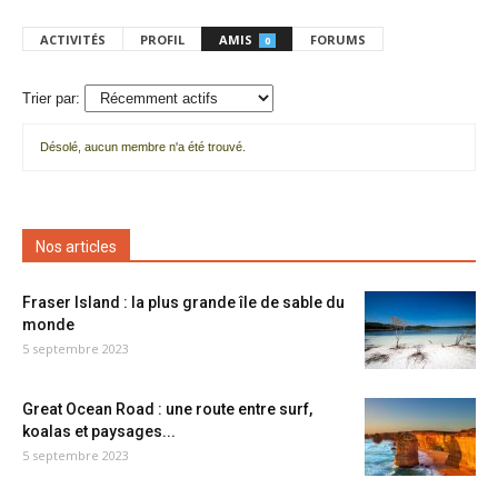
ACTIVITÉS
PROFIL
AMIS
FORUMS
0
Trier par:
Désolé, aucun membre n'a été trouvé.
Mes
amis
Nos articles
Fraser Island : la plus grande île de sable du
monde
5 septembre 2023
Great Ocean Road : une route entre surf,
koalas et paysages...
5 septembre 2023