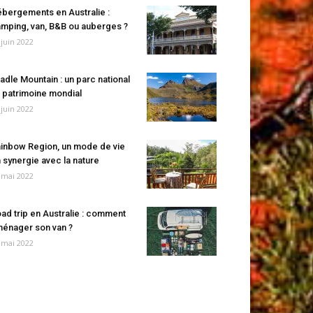
bergements en Australie :
mping, van, B&B ou auberges ?
 juin 2022
adle Mountain : un parc national
 patrimoine mondial
 juin 2022
inbow Region, un mode de vie
 synergie avec la nature
 mai 2022
ad trip en Australie : comment
énager son van ?
 mai 2022