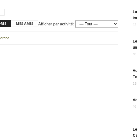
La
im
ORIS
MES AMIS
Afficher par activité:
12
cherche.
Le
un
10
Vo
Te
25
Vo
19
Le
Ce