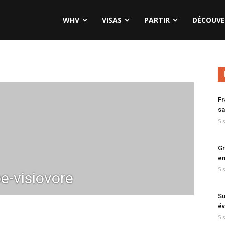
WHV
VISAS
PARTIR
DÉCOUVE
Fr
sa
5 
Gr
en
5 
-visiovore
Su
év
5 