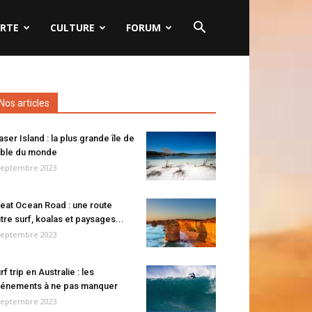
RTE
CULTURE
FORUM
Nos articles
aser Island : la plus grande île de
ble du monde
septembre 2023
eat Ocean Road : une route
tre surf, koalas et paysages...
septembre 2023
rf trip en Australie : les
énements à ne pas manquer
septembre 2023