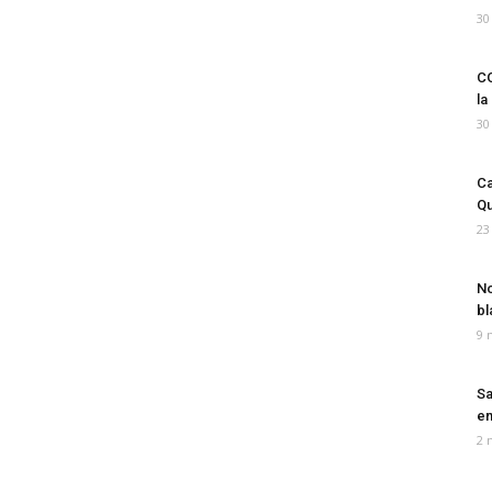
30
CO
la
30
Ca
Qu
23
No
bl
9 
Sa
em
2 