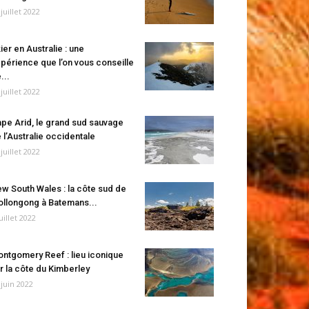
 juillet 2022
ier en Australie : une
périence que l’on vous conseille
...
 juillet 2022
pe Arid, le grand sud sauvage
 l’Australie occidentale
 juillet 2022
w South Wales : la côte sud de
llongong à Batemans...
juillet 2022
ntgomery Reef : lieu iconique
r la côte du Kimberley
 juin 2022