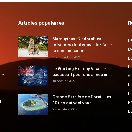
Articles populaires
R
Marsupiaux : 7 adorables
Le
créatures dont vous allez faire
Dé
la connaissance...
2 septembre 2021
Le
Le
Le Working Holiday Visa : le
...
passeport pour une année en...
Au
18 février 2022
Le
E
Grande Barrière de Corail : les
r
Pr
10 îles qui vont vous...
26 octobre 2022
Le