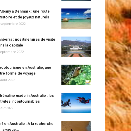
Albany à Denmark : une route
histoire et de joyaux naturels
 septembre 2022
nberra : nos itinéraires de visite
ns la capitale
septembre 2022
écotourisme en Australie, une
tre forme de voyage
 août 2022
rénaline made in Australie : les
tivités incontournables
août 2022
rf en Australie : A la recherche
 la vague...