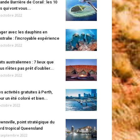
ande Barrière de Corail : les 10
es qui vont vous...
 octobre 2022
ger avec les dauphins en
stralie : l’incroyable expérience
 octobre 2022
its australiennes : 7 lieux que
us n’êtes pas prêt d’oublier...
 octobre 2022
s activités gratuites à Perth,
ur un été coloré et bien...
octobre 2022
wnsville, point stratégique du
rd tropical Queensland
 septembre 2022