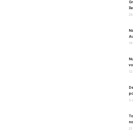
Gr
îl
26
Na
Au
19
Nu
vo
12
De
po
5 
To
no
21