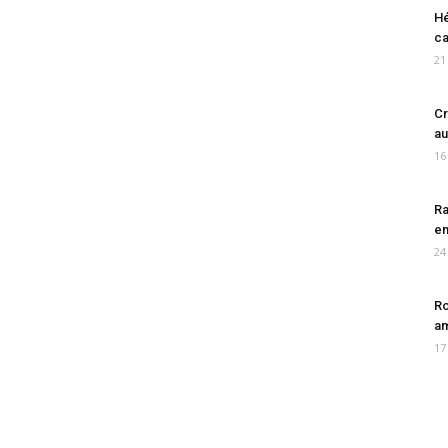
Hé
ca
21
Cr
au
16
Ra
en
24
Ro
am
17