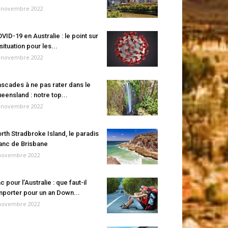
 novembre 2022
VID-19 en Australie : le point sur
 situation pour les...
 novembre 2022
scades à ne pas rater dans le
eensland : notre top...
 novembre 2022
rth Stradbroke Island, le paradis
anc de Brisbane
novembre 2022
c pour l’Australie : que faut-il
porter pour un an Down...
novembre 2022