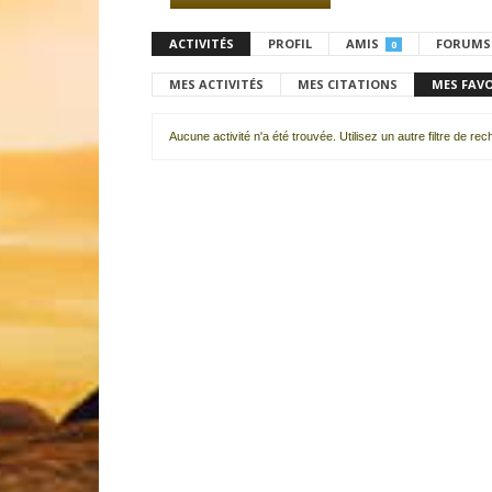
ACTIVITÉS
PROFIL
AMIS
FORUMS
0
MES ACTIVITÉS
MES CITATIONS
MES FAV
Aucune activité n'a été trouvée. Utilisez un autre filtre de re