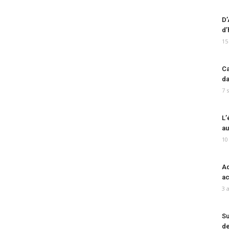
D’
d’
15
Ca
da
7 
L’
au
10
Ad
ac
3 
Su
de