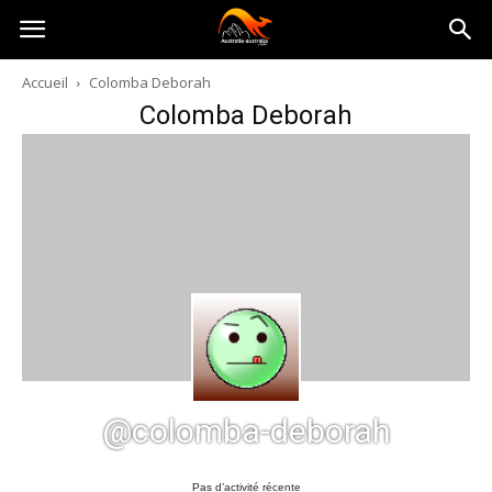
Australia-
Accueil
Colomba Deborah
Colomba Deborah
australie.com
@colomba-deborah
Pas d’activité récente