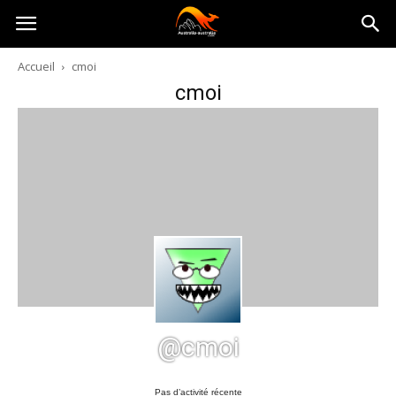
Australia-
Accueil
cmoi
cmoi
australie.com
@cmoi
Pas d’activité récente