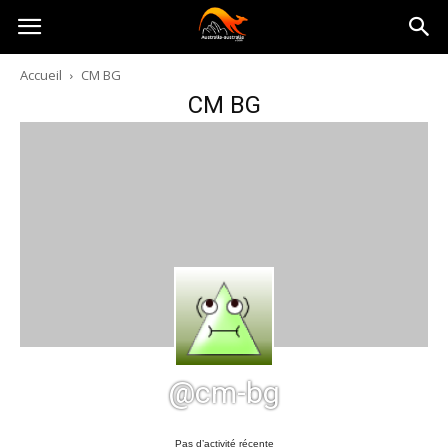
Australia-
Accueil
CM BG
CM BG
australie.com
@cm-bg
Pas d’activité récente