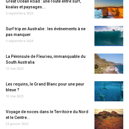
Great Ocean Road : une route entre surf,
koalas et paysages...
5 septembre 2023
Surf trip en Australie : les événements à ne
pas manquer
5 septembre 2023
La Péninsule de Fleurieu, immanquable du
South Australia
12 mai 2023
Les requins, le Grand Blanc pour une peur
bleue ?
10 mai 2023
Voyage de noces dans le Territoire du Nord
et le Centre...
25 janvier 2023