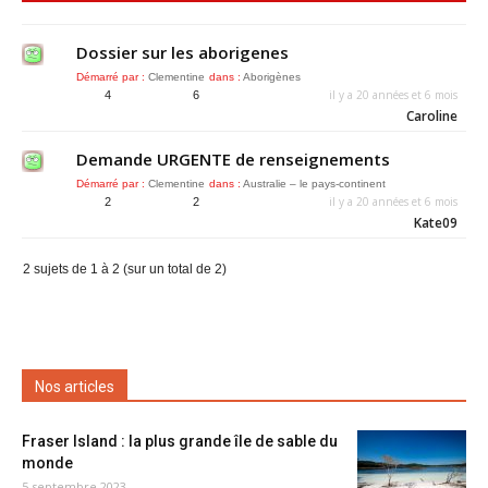
Dossier sur les aborigenes
Démarré par :
Clementine
dans :
Aborigènes
il y a 20 années et 6 mois
4
6
Caroline
Demande URGENTE de renseignements
Démarré par :
Clementine
dans :
Australie – le pays-continent
il y a 20 années et 6 mois
2
2
Kate09
2 sujets de 1 à 2 (sur un total de 2)
Nos articles
Fraser Island : la plus grande île de sable du
monde
5 septembre 2023