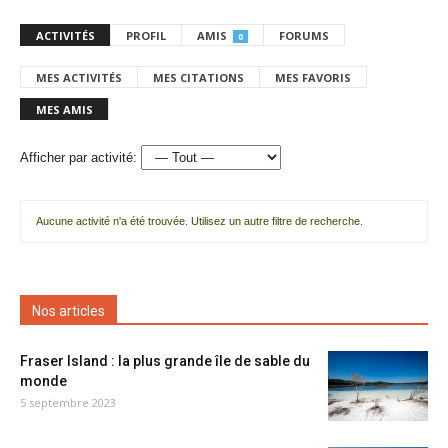
ACTIVITÉS
PROFIL
AMIS
FORUMS
0
MES ACTIVITÉS
MES CITATIONS
MES FAVORIS
MES AMIS
Afficher par activité:
Aucune activité n'a été trouvée. Utilisez un autre filtre de recherche.
Nos articles
Fraser Island : la plus grande île de sable du
monde
5 septembre 2023