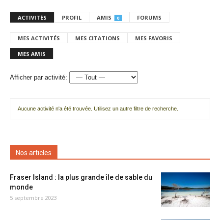
ACTIVITÉS
PROFIL
AMIS
FORUMS
0
MES ACTIVITÉS
MES CITATIONS
MES FAVORIS
MES AMIS
Afficher par activité:
Aucune activité n'a été trouvée. Utilisez un autre filtre de recherche.
Nos articles
Fraser Island : la plus grande île de sable du
monde
5 septembre 2023