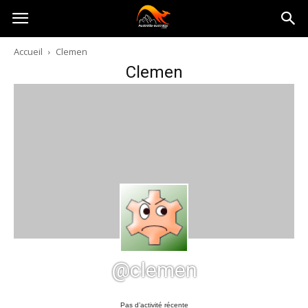
Australia-
Accueil
Clemen
Clemen
australie.com
@clemen
Pas d’activité récente