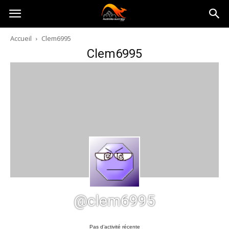
Australia-
Accueil
Clem6995
Clem6995
australie.com
@clem6995
Pas d’activité récente