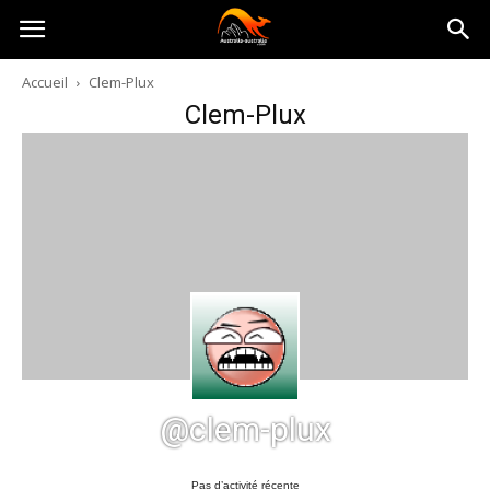
Australia-
Accueil
Clem-Plux
Clem-Plux
australie.com
@clem-plux
Pas d’activité récente