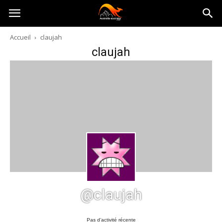
Australia-
Accueil
claujah
claujah
australie.com
@claujah
Pas d’activité récente