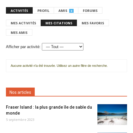
ACTIVITÉS
PROFIL
AMIS
FORUMS
0
MES ACTIVITÉS
MES CITATIONS
MES FAVORIS
MES AMIS
Afficher par activité:
Aucune activité n'a été trouvée. Utilisez un autre filtre de recherche.
Nos articles
Fraser Island : la plus grande île de sable du
monde
5 septembre 2023