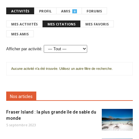
ACTIVITÉS
PROFIL
AMIS
FORUMS
0
MES ACTIVITÉS
MES CITATIONS
MES FAVORIS
MES AMIS
Afficher par activité:
Aucune activité n'a été trouvée. Utilisez un autre filtre de recherche.
Nos articles
Fraser Island : la plus grande île de sable du
monde
5 septembre 2023