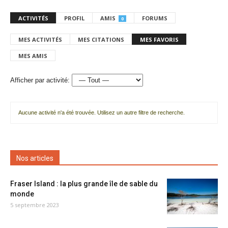
ACTIVITÉS
PROFIL
AMIS
FORUMS
0
MES ACTIVITÉS
MES CITATIONS
MES FAVORIS
MES AMIS
Afficher par activité:
Aucune activité n'a été trouvée. Utilisez un autre filtre de recherche.
Nos articles
Fraser Island : la plus grande île de sable du
monde
5 septembre 2023