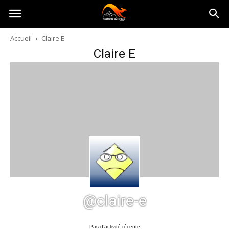
Australia-
Accueil
Claire E
Claire E
australie.com
@claire-e
Pas d’activité récente