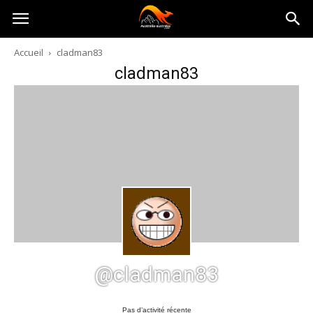
Australia-
Accueil
cladman83
cladman83
australie.com
@cladman83
Pas d’activité récente