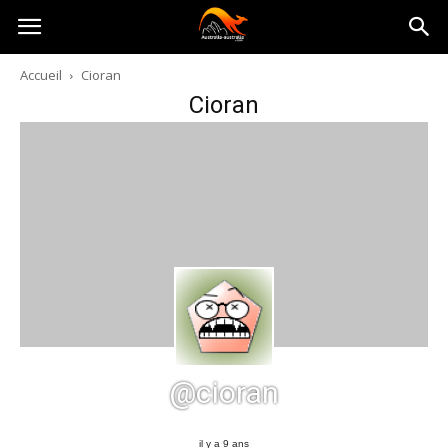
Australia-
Accueil
Cioran
Cioran
australie.com
@cioran
il y a 9 ans