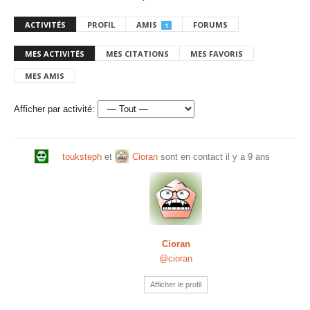
ACTIVITÉS
PROFIL
AMIS
FORUMS
1
MES ACTIVITÉS
MES CITATIONS
MES FAVORIS
MES AMIS
Afficher par activité:
touksteph
et
Cioran
sont en contact
il y a 9 ans
Cioran
@cioran
Afficher le profil