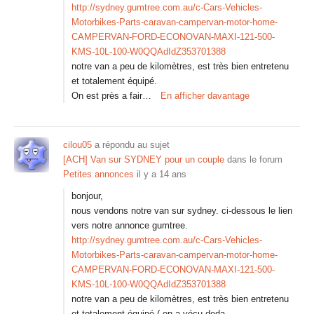
http://sydney.gumtree.com.au/c-Cars-Vehicles-
Motorbikes-Parts-caravan-campervan-motor-home-
CAMPERVAN-FORD-ECONOVAN-MAXI-121-500-
KMS-10L-100-W0QQAdIdZ353701388
notre van a peu de kilomètres, est très bien entretenu
et totalement équipé.
On est près a fair…
En afficher davantage
cilou05
a répondu au sujet
[ACH] Van sur SYDNEY pour un couple
dans le forum
Petites annonces
il y a 14 ans
bonjour,
nous vendons notre van sur sydney. ci-dessous le lien
vers notre annonce gumtree.
http://sydney.gumtree.com.au/c-Cars-Vehicles-
Motorbikes-Parts-caravan-campervan-motor-home-
CAMPERVAN-FORD-ECONOVAN-MAXI-121-500-
KMS-10L-100-W0QQAdIdZ353701388
notre van a peu de kilomètres, est très bien entretenu
et totalement équipé ( on a vécu deda…