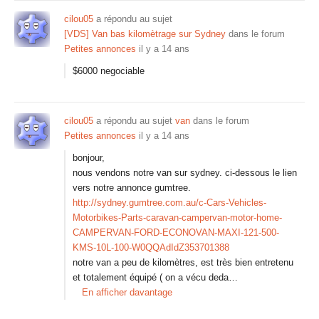
cilou05
a répondu au sujet
[VDS] Van bas kilomètrage sur Sydney
dans le forum
Petites annonces
il y a 14 ans
$6000 negociable
cilou05
a répondu au sujet
van
dans le forum
Petites annonces
il y a 14 ans
bonjour,
nous vendons notre van sur sydney. ci-dessous le lien
vers notre annonce gumtree.
http://sydney.gumtree.com.au/c-Cars-Vehicles-
Motorbikes-Parts-caravan-campervan-motor-home-
CAMPERVAN-FORD-ECONOVAN-MAXI-121-500-
KMS-10L-100-W0QQAdIdZ353701388
notre van a peu de kilomètres, est très bien entretenu
et totalement équipé ( on a vécu deda…
En afficher davantage