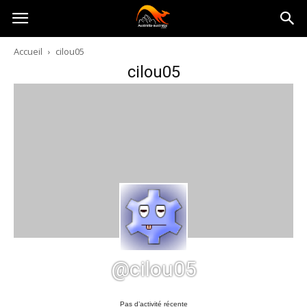
Australia-
Accueil
cilou05
cilou05
australie.com
@cilou05
Pas d’activité récente