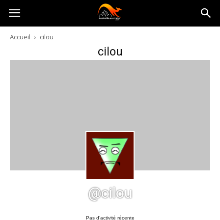
Australia-
Accueil
cilou
cilou
australie.com
@cilou
Pas d’activité récente