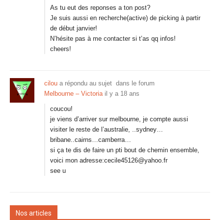
As tu eut des reponses a ton post?
Je suis aussi en recherche(active) de picking à partir
de début janvier!
N’hésite pas à me contacter si t’as qq infos!
cheers!
cilou
a répondu au sujet
dans le forum
Melbourne – Victoria
il y a 18 ans
coucou!
je viens d’arriver sur melbourne, je compte aussi
visiter le reste de l’australie, ..sydney…
bribane..cairns…camberra…
si ça te dis de faire un pti bout de chemin ensemble,
voici mon adresse:cecile45126@yahoo.fr
see u
Nos articles