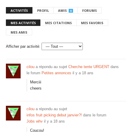
ACTIVITÉS
PROFIL
AMIS
FORUMS
0
MES ACTIVITÉS
MES CITATIONS
MES FAVORIS
MES AMIS
Afficher par activité:
cilou
a répondu au sujet
Cherche tente URGENT
dans
le forum
Petites annonces
il y a 18 ans
Merciii
cheers
cilou
a répondu au sujet
infos fruit picking debut janvier?!
dans le forum
Jobs whv
il y a 18 ans
Coucou!