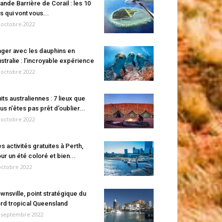
ande Barrière de Corail : les 10
es qui vont vous...
 octobre 2022
ger avec les dauphins en
stralie : l’incroyable expérience
 octobre 2022
its australiennes : 7 lieux que
us n’êtes pas prêt d’oublier...
 octobre 2022
s activités gratuites à Perth,
ur un été coloré et bien...
octobre 2022
wnsville, point stratégique du
rd tropical Queensland
 septembre 2022