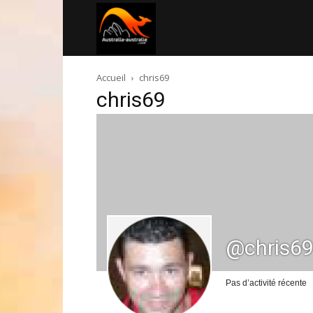
Australia-
Accueil
chris69
australie.com
chris69
@chris6
Pas d’activité récente