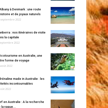
Albany à Denmark : une route
histoire et de joyaux naturels
 septembre 2022
nberra : nos itinéraires de visite
ns la capitale
septembre 2022
écotourisme en Australie, une
tre forme de voyage
 août 2022
rénaline made in Australie : les
tivités incontournables
août 2022
rf en Australie : A la recherche
 la vague...