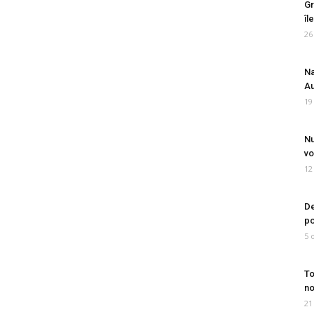
Gr
îl
26
Na
Au
19
Nu
vo
12
De
po
5 
To
no
21