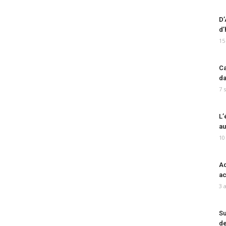
D’
d’
15
Ca
da
7 
L’
au
10
Ad
ac
3 
Su
de