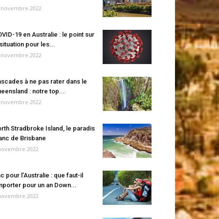
 novembre 2022
VID-19 en Australie : le point sur
 situation pour les...
 novembre 2022
scades à ne pas rater dans le
eensland : notre top...
 novembre 2022
rth Stradbroke Island, le paradis
anc de Brisbane
novembre 2022
c pour l’Australie : que faut-il
porter pour un an Down...
novembre 2022