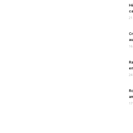
Hé
ca
21
Cr
au
16
Ra
en
24
Ro
am
17