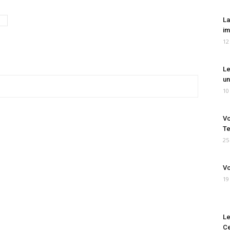
La
im
12
Le
un
10
Vo
Te
25
Vo
19
Le
Ce