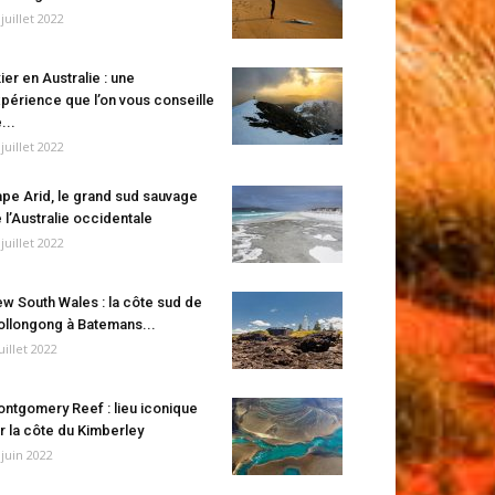
 juillet 2022
ier en Australie : une
périence que l’on vous conseille
...
 juillet 2022
pe Arid, le grand sud sauvage
 l’Australie occidentale
 juillet 2022
w South Wales : la côte sud de
llongong à Batemans...
juillet 2022
ntgomery Reef : lieu iconique
r la côte du Kimberley
 juin 2022