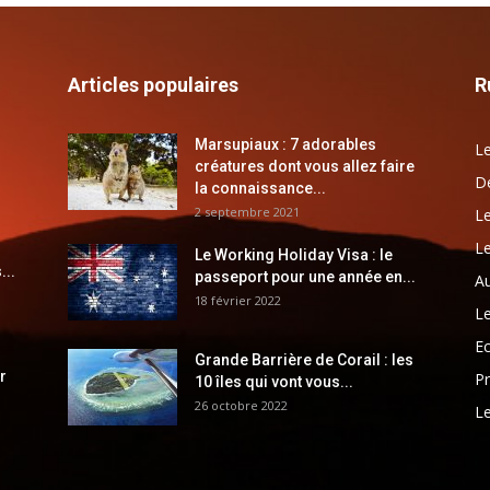
Articles populaires
R
Marsupiaux : 7 adorables
Le
créatures dont vous allez faire
Dé
la connaissance...
2 septembre 2021
Le
Le
Le Working Holiday Visa : le
...
passeport pour une année en...
Au
18 février 2022
Le
E
Grande Barrière de Corail : les
r
Pr
10 îles qui vont vous...
26 octobre 2022
Le