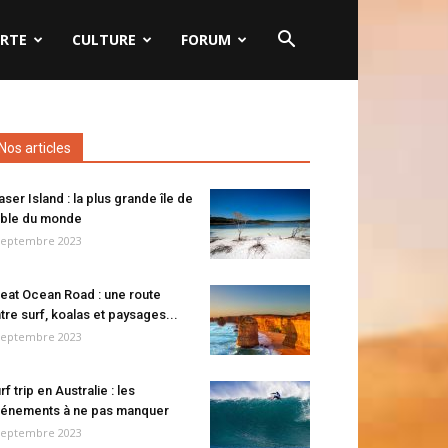
RTE
CULTURE
FORUM
Nos articles
aser Island : la plus grande île de
ble du monde
septembre 2023
eat Ocean Road : une route
tre surf, koalas et paysages...
septembre 2023
rf trip en Australie : les
énements à ne pas manquer
septembre 2023