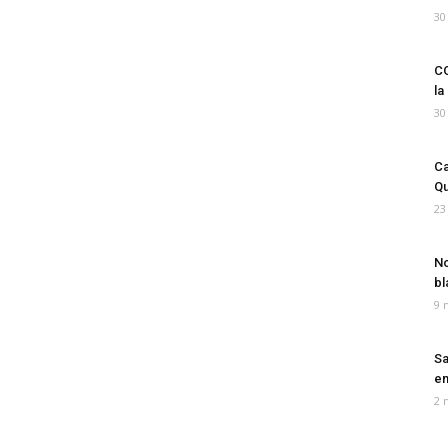
30
CO
la
30
Ca
Qu
23
No
bl
9 
Sa
em
2 