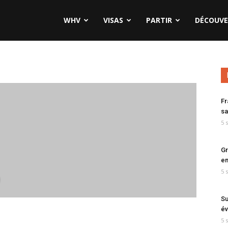
WHV
VISAS
PARTIR
DÉCOUVE
Fr
sa
5 
Gr
en
5 
9
Su
év
5 