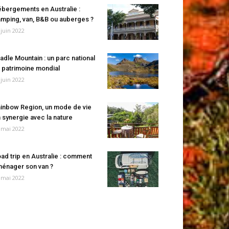
bergements en Australie :
mping, van, B&B ou auberges ?
 juin 2022
adle Mountain : un parc national
 patrimoine mondial
 juin 2022
inbow Region, un mode de vie
 synergie avec la nature
 mai 2022
ad trip en Australie : comment
énager son van ?
 mai 2022