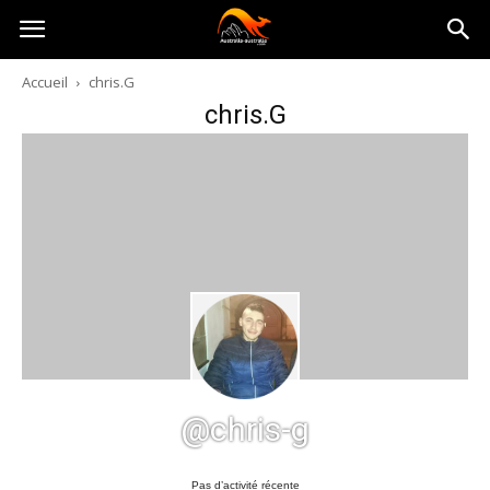
Australia-
Accueil
chris.G
chris.G
australie.com
@chris-g
Pas d’activité récente