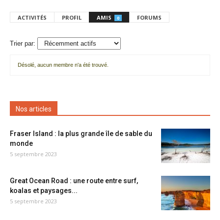
ACTIVITÉS
PROFIL
AMIS
FORUMS
0
Trier par:
Désolé, aucun membre n'a été trouvé.
Mes
amis
Nos articles
Fraser Island : la plus grande île de sable du
monde
5 septembre 2023
Great Ocean Road : une route entre surf,
koalas et paysages...
5 septembre 2023