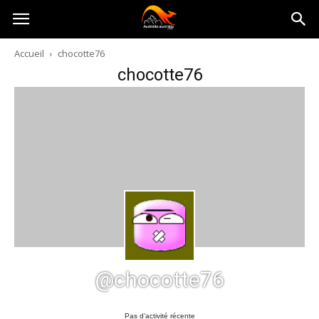
Australia-
Accueil
chocotte76
chocotte76
australie.com
@chocotte76
Pas d’activité récente