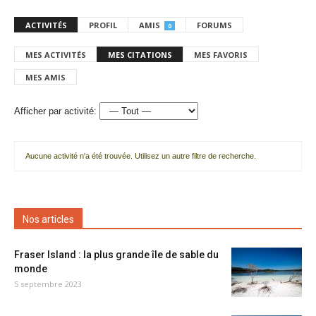
ACTIVITÉS
PROFIL
AMIS
FORUMS
0
MES ACTIVITÉS
MES CITATIONS
MES FAVORIS
MES AMIS
Afficher par activité:
Aucune activité n'a été trouvée. Utilisez un autre filtre de recherche.
Nos articles
Fraser Island : la plus grande île de sable du
monde
5 septembre 2023