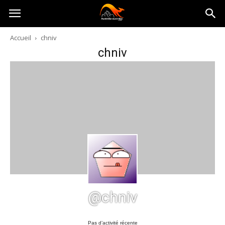
Australia-
Accueil
chniv
chniv
australie.com
@chniv
Pas d’activité récente