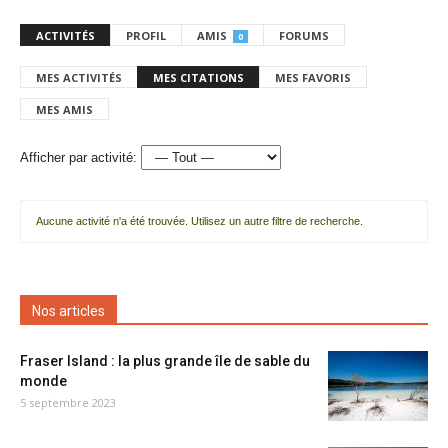
ACTIVITÉS
PROFIL
AMIS
FORUMS
0
MES ACTIVITÉS
MES CITATIONS
MES FAVORIS
MES AMIS
Afficher par activité:
Aucune activité n'a été trouvée. Utilisez un autre filtre de recherche.
Nos articles
Fraser Island : la plus grande île de sable du
monde
5 septembre 2023