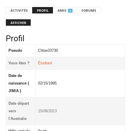
ACTIVITÉS
PROFIL
AMIS
FORUMS
0
AFFICHER
Profil
Pseudo
Chloe33730
Vous êtes ?
Étudiant
Date de
naissance (
02/15/1995
J/M/A )
Date départ
vers
15/08/2013
l'Australie