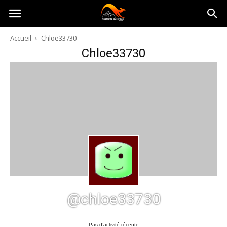
Australia-
Accueil
Chloe33730
Chloe33730
australie.com
@chloe33730
Pas d’activité récente