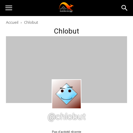
Australia-
Accueil
Chlobut
Chlobut
australie.com
@chlobut
Pas d’activité récente