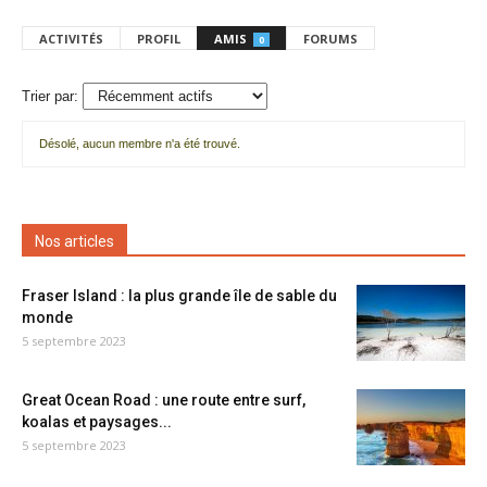
ACTIVITÉS
PROFIL
AMIS
FORUMS
0
Trier par:
Désolé, aucun membre n'a été trouvé.
Mes
amis
Nos articles
Fraser Island : la plus grande île de sable du
monde
5 septembre 2023
Great Ocean Road : une route entre surf,
koalas et paysages...
5 septembre 2023