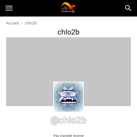
Australia-
Accueil
chlo2b
chlo2b
australie.com
@chlo2b
Pas d’activité récente