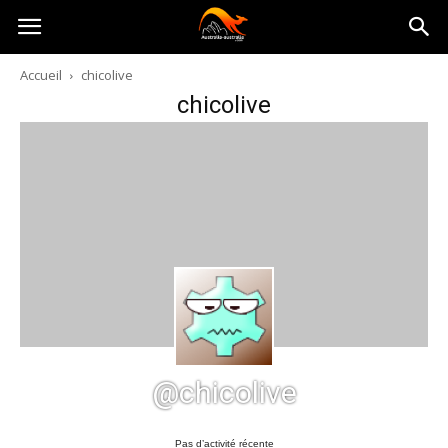
Australia-
Accueil
chicolive
chicolive
australie.com
@chicolive
Pas d’activité récente