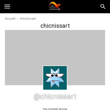
Australia-
Accueil
chicnissart
chicnissart
australie.com
@chicnissart
Pas d’activité récente