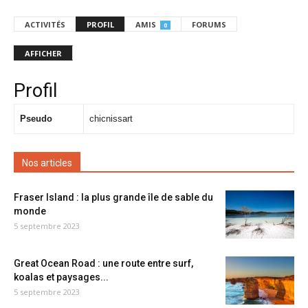
ACTIVITÉS
PROFIL
AMIS
FORUMS
0
AFFICHER
Profil
Pseudo
chicnissart
Nos articles
Fraser Island : la plus grande île de sable du
monde
5 septembre 2023
Great Ocean Road : une route entre surf,
koalas et paysages...
5 septembre 2023