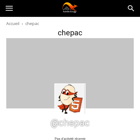
Australia-
Accueil
chepac
chepac
australie.com
@chepac
Pas d’activité récente