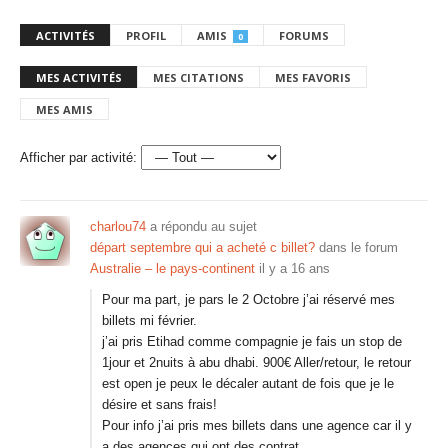
ACTIVITÉS
PROFIL
AMIS
FORUMS
0
MES ACTIVITÉS
MES CITATIONS
MES FAVORIS
MES AMIS
Afficher par activité:
charlou74
a répondu au sujet
départ septembre qui a acheté c billet?
dans le forum
Australie – le pays-continent
il y a 16 ans
Pour ma part, je pars le 2 Octobre j’ai réservé mes
billets mi février.
j’ai pris Etihad comme compagnie je fais un stop de
1jour et 2nuits à abu dhabi. 900€ Aller/retour, le retour
est open je peux le décaler autant de fois que je le
désire et sans frais!
Pour info j’ai pris mes billets dans une agence car il y
a des agences qui ont des contrat…