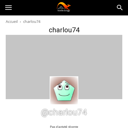
Australia-
Accueil
charlou74
charlou74
australie.com
@charlou74
Pas d’activité récente