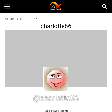
Australia-
Accueil
charlotte86
charlotte86
australie.com
@charlotte86
Pas d’activité récente