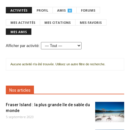
ACTIVITÉS
PROFIL
AMIS
FORUMS
0
MES ACTIVITÉS
MES CITATIONS
MES FAVORIS
MES AMIS
Afficher par activité:
Aucune activité n'a été trouvée. Utilisez un autre filtre de recherche.
Nos articles
Fraser Island : la plus grande île de sable du
monde
5 septembre 2023