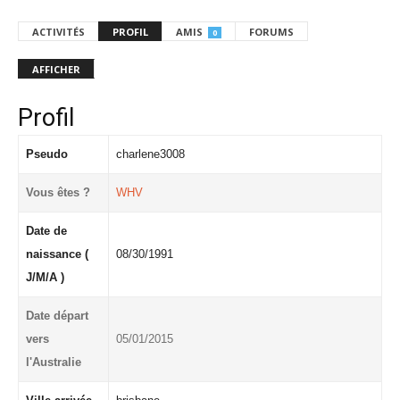
ACTIVITÉS
PROFIL
AMIS
FORUMS
0
AFFICHER
Profil
Pseudo
charlene3008
Vous êtes ?
WHV
Date de
naissance (
08/30/1991
J/M/A )
Date départ
vers
05/01/2015
l'Australie