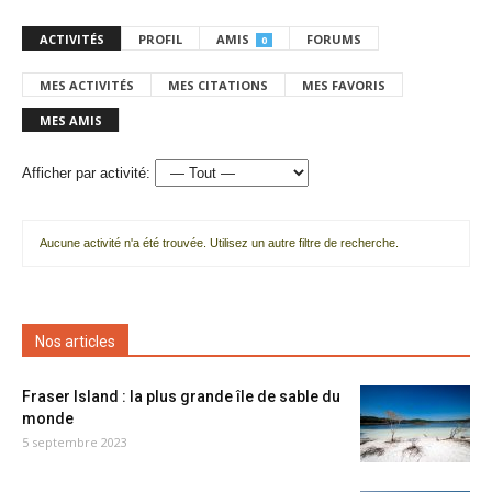
ACTIVITÉS
PROFIL
AMIS
FORUMS
0
MES ACTIVITÉS
MES CITATIONS
MES FAVORIS
MES AMIS
Afficher par activité:
Aucune activité n'a été trouvée. Utilisez un autre filtre de recherche.
Nos articles
Fraser Island : la plus grande île de sable du
monde
5 septembre 2023