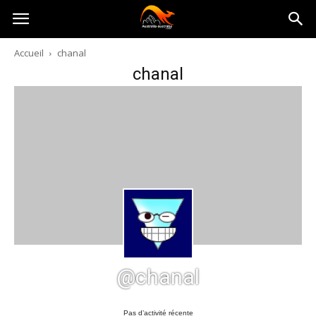
Australia-
Accueil
chanal
chanal
australie.com
@chanal
Pas d’activité récente