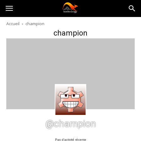
Australia-
Accueil
champion
champion
australie.com
@champion
Pas d’activité récente