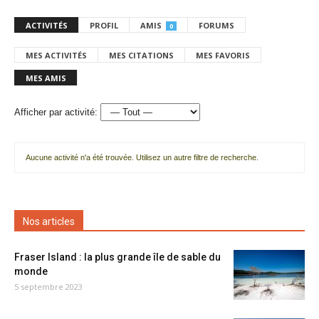
ACTIVITÉS
PROFIL
AMIS
FORUMS
0
MES ACTIVITÉS
MES CITATIONS
MES FAVORIS
MES AMIS
Afficher par activité:
Aucune activité n'a été trouvée. Utilisez un autre filtre de recherche.
Nos articles
Fraser Island : la plus grande île de sable du
monde
5 septembre 2023