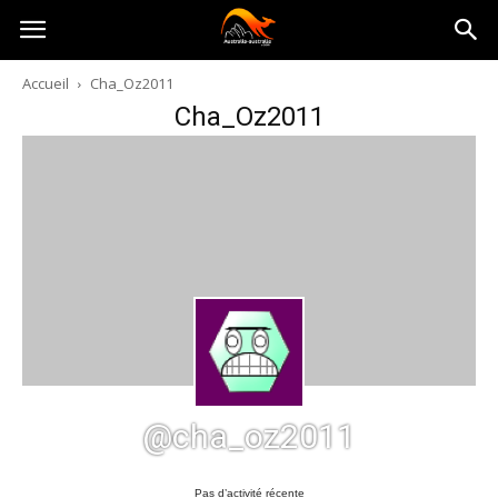
Australia-
Accueil
Cha_Oz2011
Cha_Oz2011
australie.com
@cha_oz2011
Pas d’activité récente