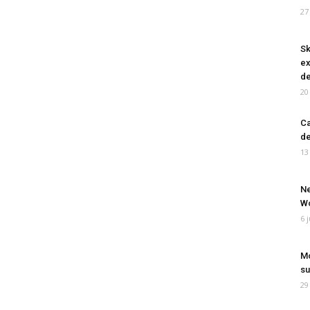
27
Sk
ex
de
20
Ca
de
13
Ne
Wo
6 
Mo
su
29