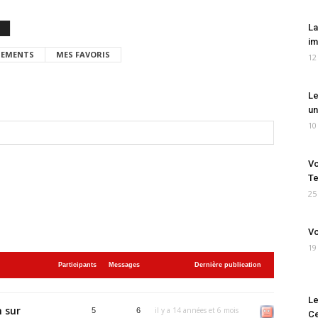
La
im
EMENTS
MES FAVORIS
12
Le
un
10
Vo
Te
25
Vo
19
Participants
Messages
Dernière publication
Le
 sur
il y a 14 années et 6 mois
5
6
Ce