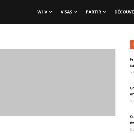
WHV
VISAS
PARTIR
DÉCOUVE
Fr
sa
5 
Gr
en
5 
Su
év
5 