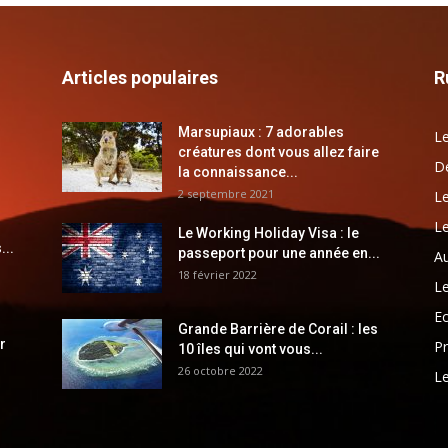
Articles populaires
R
Marsupiaux : 7 adorables
Le
créatures dont vous allez faire
Dé
la connaissance...
2 septembre 2021
Le
Le
Le Working Holiday Visa : le
...
passeport pour une année en...
Au
18 février 2022
Le
E
Grande Barrière de Corail : les
r
Pr
10 îles qui vont vous...
26 octobre 2022
Le