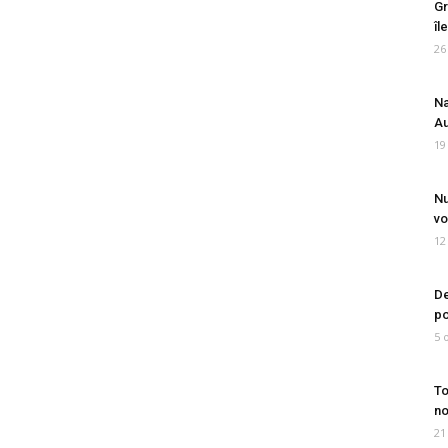
Gr
îl
26
Na
Au
19
Nu
vo
12
De
po
5 
To
no
21