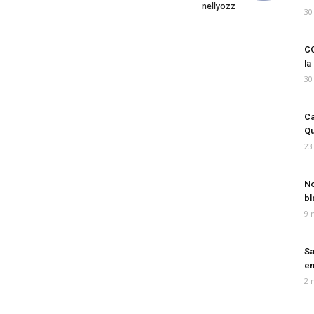
nellyozz
30
CO
la
30
Ca
Qu
23
No
bl
9 
Sa
em
2 