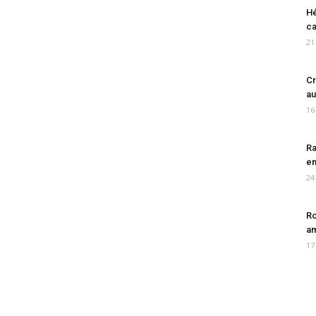
Hé
ca
21
Cr
au
16
Ra
en
24
Ro
am
17