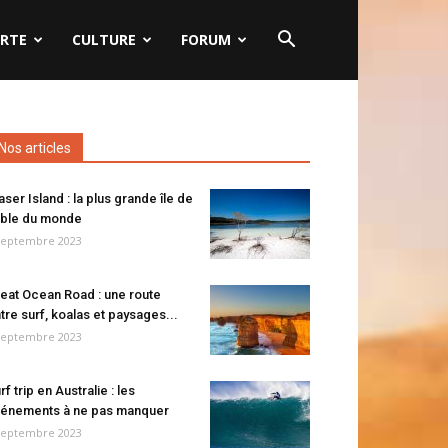
RTE
CULTURE
FORUM
Nos articles
aser Island : la plus grande île de
ble du monde
septembre 2023
eat Ocean Road : une route
tre surf, koalas et paysages...
septembre 2023
rf trip en Australie : les
énements à ne pas manquer
septembre 2023