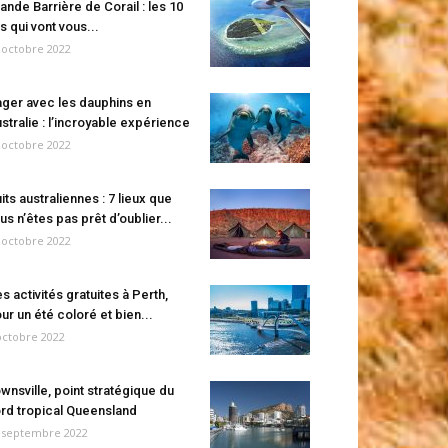
ande Barrière de Corail : les 10
es qui vont vous...
 octobre 2022
ger avec les dauphins en
stralie : l’incroyable expérience
 octobre 2022
its australiennes : 7 lieux que
us n’êtes pas prêt d’oublier...
 octobre 2022
s activités gratuites à Perth,
ur un été coloré et bien...
octobre 2022
wnsville, point stratégique du
rd tropical Queensland
 septembre 2022