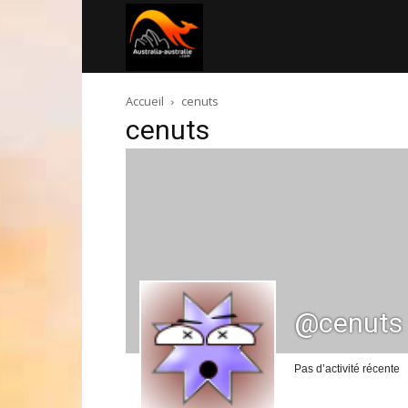
Australia-
Accueil
cenuts
australie.com
cenuts
@cenuts
Pas d’activité récente