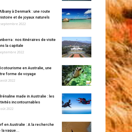
Albany à Denmark : une route
histoire et de joyaux naturels
 septembre 2022
nberra : nos itinéraires de visite
ns la capitale
septembre 2022
écotourisme en Australie, une
tre forme de voyage
 août 2022
rénaline made in Australie : les
tivités incontournables
août 2022
rf en Australie : A la recherche
 la vague...