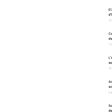
D’
d’
15
Ca
da
7 
L’
au
10
Ad
ac
3 
Su
de