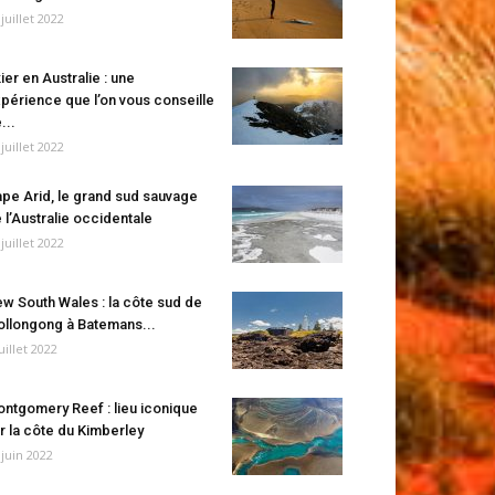
 juillet 2022
ier en Australie : une
périence que l’on vous conseille
...
 juillet 2022
pe Arid, le grand sud sauvage
 l’Australie occidentale
 juillet 2022
w South Wales : la côte sud de
llongong à Batemans...
juillet 2022
ntgomery Reef : lieu iconique
r la côte du Kimberley
 juin 2022