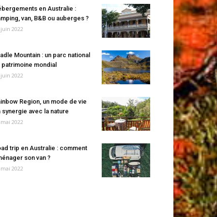
bergements en Australie :
mping, van, B&B ou auberges ?
 juin 2022
adle Mountain : un parc national
 patrimoine mondial
 juin 2022
inbow Region, un mode de vie
 synergie avec la nature
 mai 2022
ad trip en Australie : comment
énager son van ?
 mai 2022