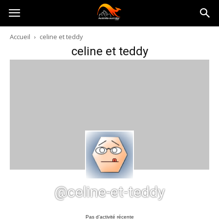
Australia-
Accueil
celine et teddy
celine et teddy
australie.com
@celine-et-teddy
Pas d’activité récente