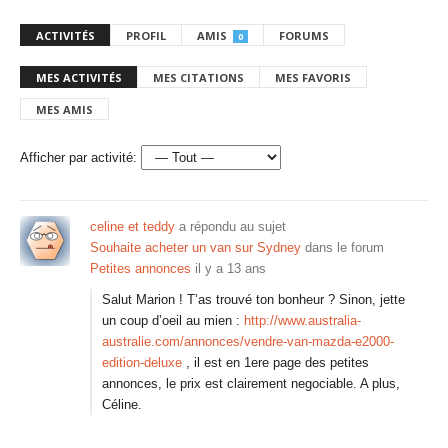
ACTIVITÉS
PROFIL
AMIS
FORUMS
0
MES ACTIVITÉS
MES CITATIONS
MES FAVORIS
MES AMIS
Afficher par activité:
celine et teddy
a répondu au sujet
Souhaite acheter un van sur Sydney
dans le forum
Petites annonces
il y a 13 ans
Salut Marion ! T’as trouvé ton bonheur ? Sinon, jette
un coup d’oeil au mien :
http://www.australia-
australie.com/annonces/vendre-van-mazda-e2000-
edition-deluxe
, il est en 1ere page des petites
annonces, le prix est clairement negociable. A plus,
Céline.