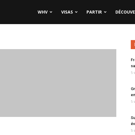
WHV
VISAS
PARTIR
DÉCOUVE
Fr
sa
5 
Gr
en
5 
Su
év
5 