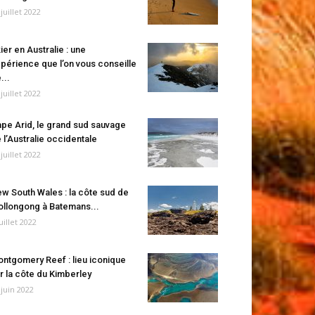
 juillet 2022
ier en Australie : une
périence que l’on vous conseille
...
 juillet 2022
pe Arid, le grand sud sauvage
 l’Australie occidentale
 juillet 2022
w South Wales : la côte sud de
llongong à Batemans...
juillet 2022
ntgomery Reef : lieu iconique
r la côte du Kimberley
 juin 2022