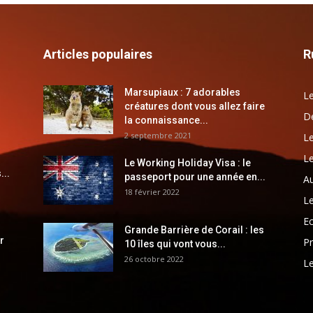
Articles populaires
R
Marsupiaux : 7 adorables
Le
créatures dont vous allez faire
Dé
la connaissance...
2 septembre 2021
Le
Le
Le Working Holiday Visa : le
...
passeport pour une année en...
Au
18 février 2022
Le
E
Grande Barrière de Corail : les
r
Pr
10 îles qui vont vous...
26 octobre 2022
Le