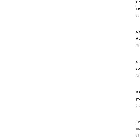
Gr
îl
26
Na
Au
19
Nu
vo
12
De
po
5 
To
no
21