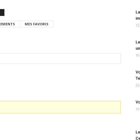
La
im
EMENTS
MES FAVORIS
12
Le
un
10
Vo
Te
25
Vo
19
Le
Ce