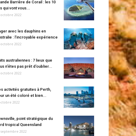
ande Barrière de Corail : les 10
es qui vont vous...
 octobre 2022
ger avec les dauphins en
stralie : l’incroyable expérience
 octobre 2022
its australiennes : 7 lieux que
us n’êtes pas prêt d’oublier...
 octobre 2022
s activités gratuites à Perth,
ur un été coloré et bien...
octobre 2022
wnsville, point stratégique du
rd tropical Queensland
 septembre 2022