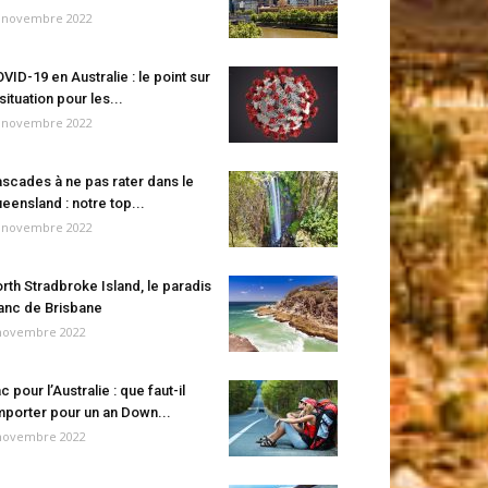
 novembre 2022
VID-19 en Australie : le point sur
 situation pour les...
 novembre 2022
scades à ne pas rater dans le
eensland : notre top...
 novembre 2022
rth Stradbroke Island, le paradis
anc de Brisbane
novembre 2022
c pour l’Australie : que faut-il
porter pour un an Down...
novembre 2022