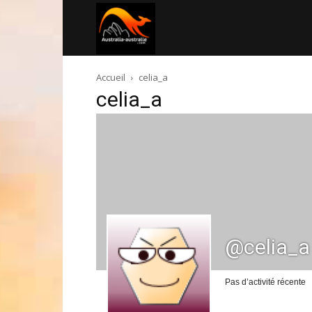
Australia-
Accueil
celia_a
australie.com
celia_a
@celia_a
Pas d’activité récente