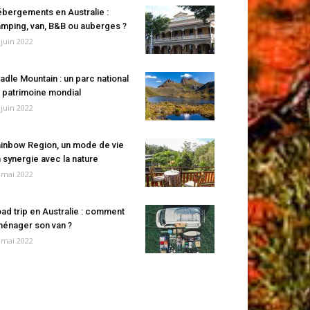
bergements en Australie :
mping, van, B&B ou auberges ?
 juin 2022
adle Mountain : un parc national
 patrimoine mondial
 juin 2022
inbow Region, un mode de vie
 synergie avec la nature
 mai 2022
ad trip en Australie : comment
énager son van ?
 mai 2022