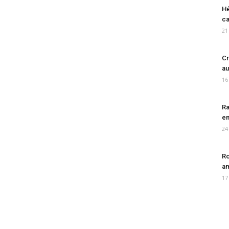
Hé
ca
21
Cr
au
16
Ra
en
24
Ro
am
17