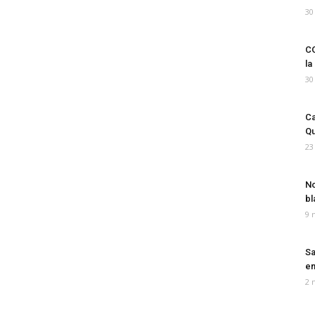
30
CO
la
30
Ca
Qu
23
No
bl
9 
Sa
em
2 