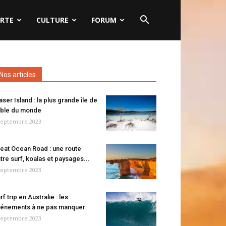
RTE
CULTURE
FORUM
Nos articles
aser Island : la plus grande île de
ble du monde
septembre 2023
eat Ocean Road : une route
tre surf, koalas et paysages...
septembre 2023
rf trip en Australie : les
énements à ne pas manquer
septembre 2023