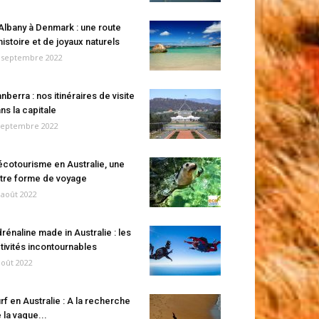
Albany à Denmark : une route
histoire et de joyaux naturels
 septembre 2022
nberra : nos itinéraires de visite
ns la capitale
septembre 2022
écotourisme en Australie, une
tre forme de voyage
 août 2022
rénaline made in Australie : les
tivités incontournables
août 2022
rf en Australie : A la recherche
 la vague...