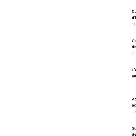
D’
d’
15
Ca
da
7 
L’
au
10
Ad
ac
3 
Su
de