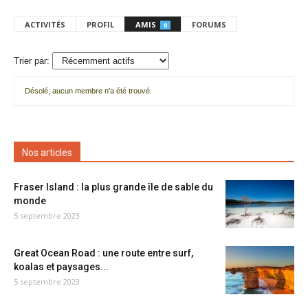
ACTIVITÉS
PROFIL
AMIS
FORUMS
0
Trier par:
Désolé, aucun membre n'a été trouvé.
Mes
amis
Nos articles
Fraser Island : la plus grande île de sable du
monde
5 septembre 2023
Great Ocean Road : une route entre surf,
koalas et paysages...
5 septembre 2023