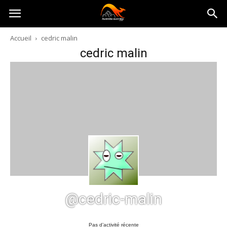
Australia-
Accueil
cedric malin
cedric malin
australie.com
@cedric-malin
Pas d’activité récente