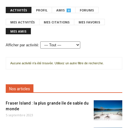
ACTIVITÉS
PROFIL
AMIS
FORUMS
0
MES ACTIVITÉS
MES CITATIONS
MES FAVORIS
MES AMIS
Afficher par activité:
Aucune activité n'a été trouvée. Utilisez un autre filtre de recherche.
Nos articles
Fraser Island : la plus grande île de sable du
monde
5 septembre 2023