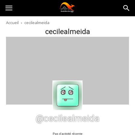
Australia-
Accueil
cecilealmeida
cecilealmeida
australie.com
@cecilealmeida
Pas d’activité récente