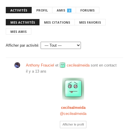
ACTIVITÉS
PROFIL
AMIS
FORUMS
2
MES ACTIVITÉS
MES CITATIONS
MES FAVORIS
MES AMIS
Afficher par activité:
Anthony Frauciel
et
cecilealmeida
sont en contact
il y a 13 ans
cecilealmeida
@cecilealmeida
Afficher le profil