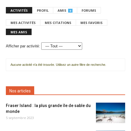
ACTIVITÉS
PROFIL
AMIS
FORUMS
0
MES ACTIVITÉS
MES CITATIONS
MES FAVORIS
MES AMIS
Afficher par activité:
Aucune activité n'a été trouvée. Utilisez un autre filtre de recherche.
Nos articles
Fraser Island : la plus grande île de sable du
monde
5 septembre 2023