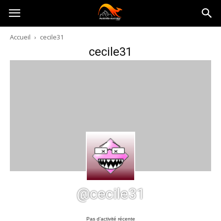
Australia-
Accueil
cecile31
cecile31
australie.com
@cecile31
Pas d’activité récente