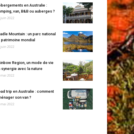
bergements en Australie :
mping, van, B&B ou auberges ?
 juin 2022
adle Mountain : un parc national
 patrimoine mondial
 juin 2022
inbow Region, un mode de vie
 synergie avec la nature
 mai 2022
ad trip en Australie : comment
énager son van ?
 mai 2022