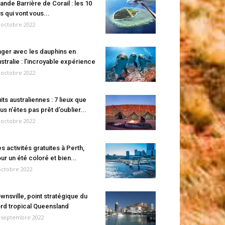
ande Barrière de Corail : les 10
es qui vont vous...
 octobre 2022
ger avec les dauphins en
stralie : l’incroyable expérience
 octobre 2022
its australiennes : 7 lieux que
us n’êtes pas prêt d’oublier...
 octobre 2022
s activités gratuites à Perth,
ur un été coloré et bien...
octobre 2022
wnsville, point stratégique du
rd tropical Queensland
 septembre 2022