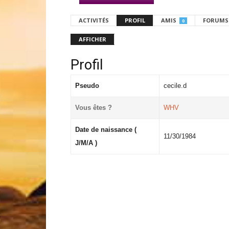
ACTIVITÉS
PROFIL
AMIS
FORUMS
0
AFFICHER
Profil
Pseudo
cecile.d
Vous êtes ?
WHV
Date de naissance (
11/30/1984
J/M/A )