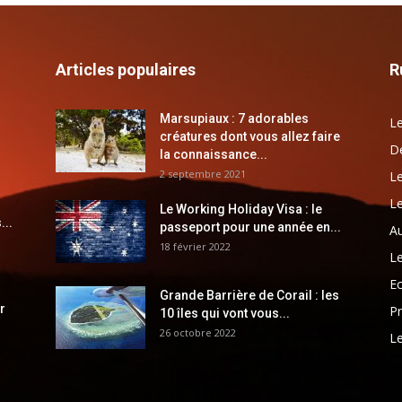
Articles populaires
R
Marsupiaux : 7 adorables
Le
créatures dont vous allez faire
Dé
la connaissance...
2 septembre 2021
Le
Le
Le Working Holiday Visa : le
...
passeport pour une année en...
Au
18 février 2022
Le
E
Grande Barrière de Corail : les
r
Pr
10 îles qui vont vous...
26 octobre 2022
Le