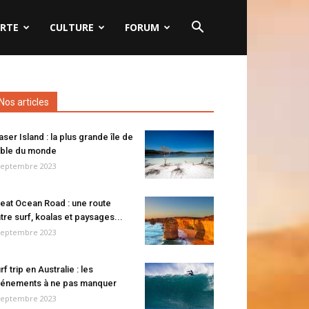
RTE
CULTURE
FORUM
Nos articles
aser Island : la plus grande île de
ble du monde
septembre 2023
eat Ocean Road : une route
tre surf, koalas et paysages...
septembre 2023
rf trip en Australie : les
énements à ne pas manquer
septembre 2023