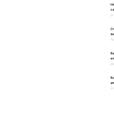
Hé
ca
21
Cr
au
16
Ra
en
24
Ro
am
17