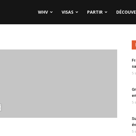
WHV
VISAS
PARTIR
DÉCOUVE
Fr
sa
5 
Gr
en
5 
d
Su
év
5 