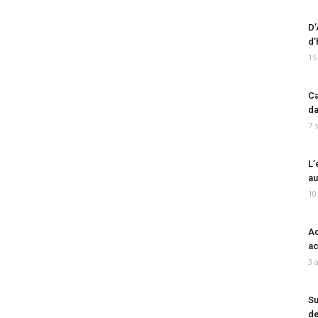
D’
d’
15
Ca
da
7 
L’
au
10
Ad
ac
3 
Su
de