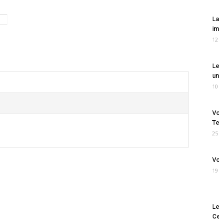
La
im
12
Le
un
10
Vo
Te
25
Vo
19
Le
Ce