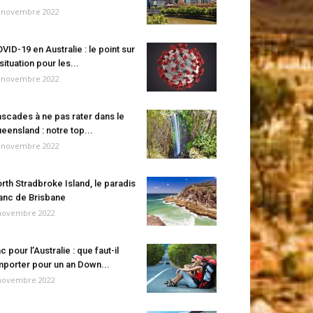
 novembre 2022
VID-19 en Australie : le point sur
 situation pour les...
 novembre 2022
scades à ne pas rater dans le
eensland : notre top...
 novembre 2022
rth Stradbroke Island, le paradis
anc de Brisbane
novembre 2022
c pour l’Australie : que faut-il
porter pour un an Down...
novembre 2022