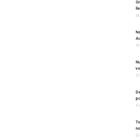
Gr
îl
26
Na
Au
19
Nu
vo
12
De
po
5 
To
no
21