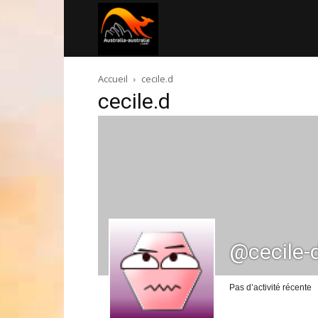
Australia-
Accueil
cecile.d
australie.com
cecile.d
@cecile-
Pas d’activité récente