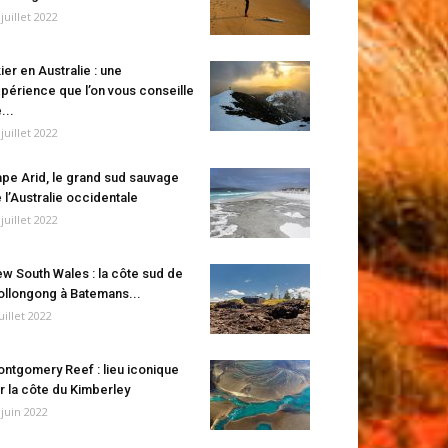
 juillet 2022
ier en Australie : une
périence que l’on vous conseille
...
 juillet 2022
pe Arid, le grand sud sauvage
 l’Australie occidentale
 juillet 2022
w South Wales : la côte sud de
llongong à Batemans...
juillet 2022
ntgomery Reef : lieu iconique
r la côte du Kimberley
 juin 2022