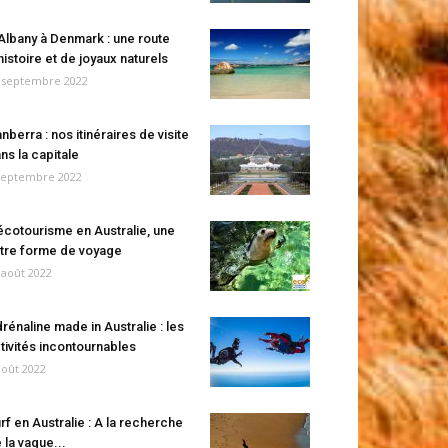
Albany à Denmark : une route
histoire et de joyaux naturels
 septembre 2022
nberra : nos itinéraires de visite
ns la capitale
septembre 2022
écotourisme en Australie, une
tre forme de voyage
 août 2022
rénaline made in Australie : les
tivités incontournables
août 2022
rf en Australie : A la recherche
 la vague...