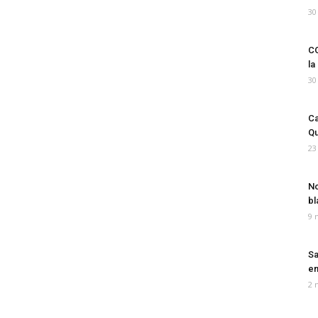
30
CO
la
30
Ca
Qu
23
No
bl
9 
Sa
em
2 