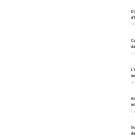
D’
d’
15
Ca
da
7 
L’
au
10
Ad
ac
3 
Su
de