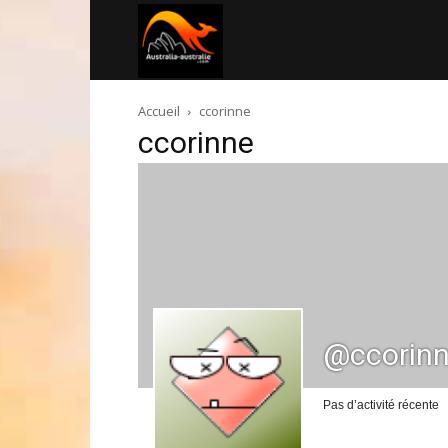
Australia-
Accueil
ccorinne
australie.com
ccorinne
@ccorin
Pas d’activité récente