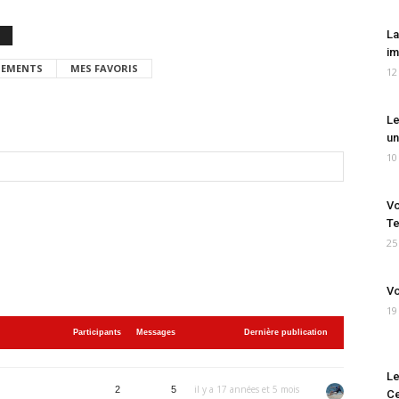
La
im
EMENTS
MES FAVORIS
12
Le
un
10
Vo
Te
25
Vo
19
Participants
Messages
Dernière publication
Le
il y a 17 années et 5 mois
2
5
Ce