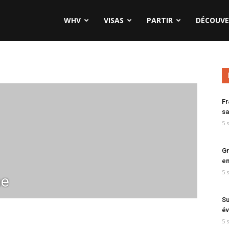
WHV
VISAS
PARTIR
DÉCOUVE
Fr
sa
5 
Gr
en
5 
ne
Su
év
5 