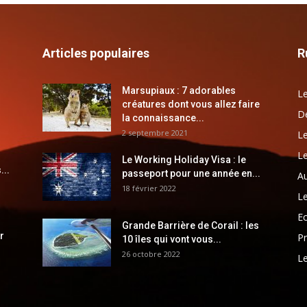
Articles populaires
R
Marsupiaux : 7 adorables
Le
créatures dont vous allez faire
Dé
la connaissance...
2 septembre 2021
Le
Le
Le Working Holiday Visa : le
...
passeport pour une année en...
Au
18 février 2022
Le
E
Grande Barrière de Corail : les
r
Pr
10 îles qui vont vous...
26 octobre 2022
Le