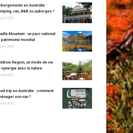
bergements en Australie :
mping, van, B&B ou auberges ?
 juin 2022
adle Mountain : un parc national
 patrimoine mondial
 juin 2022
inbow Region, un mode de vie
 synergie avec la nature
 mai 2022
ad trip en Australie : comment
énager son van ?
 mai 2022