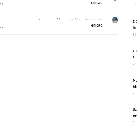
enicao
es
30
il y a 17 années et 7 mois
6
11
CO
enicao
es
la
30
Ca
Qu
23
No
bl
9 
Sa
em
2 