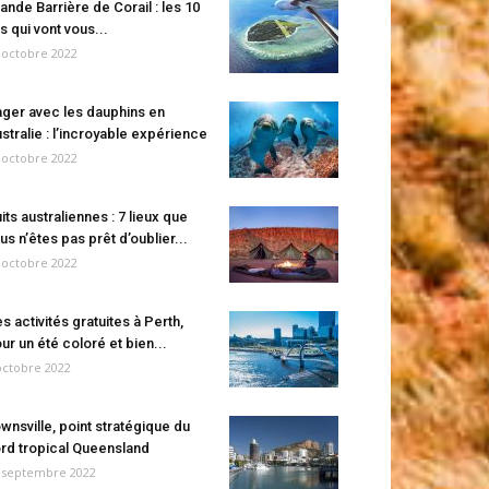
ande Barrière de Corail : les 10
es qui vont vous...
 octobre 2022
ger avec les dauphins en
stralie : l’incroyable expérience
 octobre 2022
its australiennes : 7 lieux que
us n’êtes pas prêt d’oublier...
 octobre 2022
s activités gratuites à Perth,
ur un été coloré et bien...
octobre 2022
wnsville, point stratégique du
rd tropical Queensland
 septembre 2022