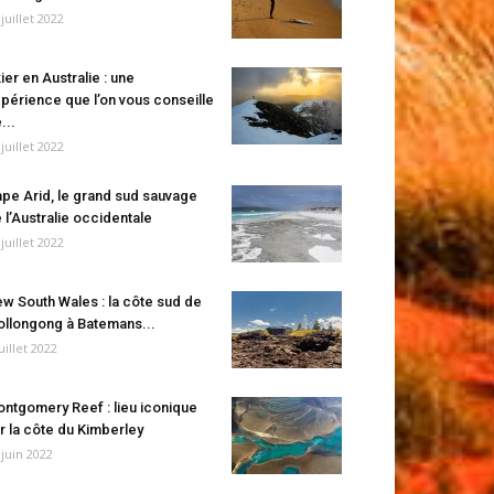
 juillet 2022
ier en Australie : une
périence que l’on vous conseille
...
 juillet 2022
pe Arid, le grand sud sauvage
 l’Australie occidentale
 juillet 2022
w South Wales : la côte sud de
llongong à Batemans...
juillet 2022
ntgomery Reef : lieu iconique
r la côte du Kimberley
 juin 2022