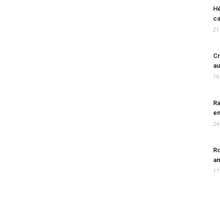
Hé
ca
21
Cr
au
16
Ra
en
24
Ro
am
17