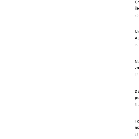
Gr
îl
26
Na
Au
19
Nu
vo
12
De
po
5 
To
no
21