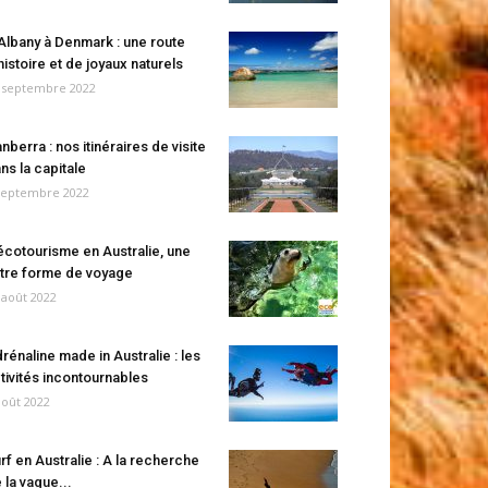
Albany à Denmark : une route
histoire et de joyaux naturels
 septembre 2022
nberra : nos itinéraires de visite
ns la capitale
septembre 2022
écotourisme en Australie, une
tre forme de voyage
 août 2022
rénaline made in Australie : les
tivités incontournables
août 2022
rf en Australie : A la recherche
 la vague...