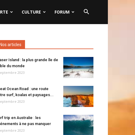
RTE
CULTURE
FORUM
Nos articles
aser Island : la plus grande île de
ble du monde
septembre 2023
eat Ocean Road : une route
tre surf, koalas et paysages...
septembre 2023
rf trip en Australie : les
énements à ne pas manquer
septembre 2023