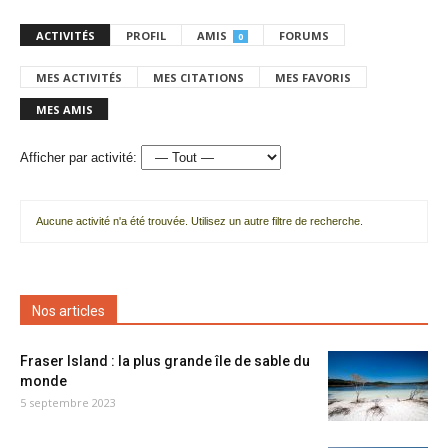
ACTIVITÉS
PROFIL
AMIS
FORUMS
0
MES ACTIVITÉS
MES CITATIONS
MES FAVORIS
MES AMIS
Afficher par activité:
Aucune activité n'a été trouvée. Utilisez un autre filtre de recherche.
Nos articles
Fraser Island : la plus grande île de sable du
monde
5 septembre 2023