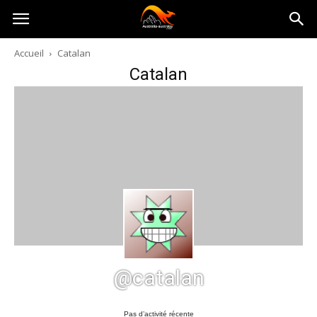
Australia-
Accueil
Catalan
Catalan
australie.com
@catalan
Pas d’activité récente