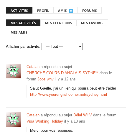
ACTIVITÉS
PROFIL
AMIS
FORUMS
0
MES ACTIVITÉS
MES CITATIONS
MES FAVORIS
MES AMIS
Afficher par activité:
Catalan
a répondu au sujet
CHERCHE COURS D ANGLAIS SYDNEY
dans le
forum
Jobs whv
il y a 12 ans
Salut Gaelle, j’ai un lien qui pourra peut etre t’aider
http://www.yourenglishcorner.net/sydney.html
Catalan
a répondu au sujet
Délai WHV
dans le forum
Visa Working Holiday
il y a 13 ans
Merci pour vos réponses.