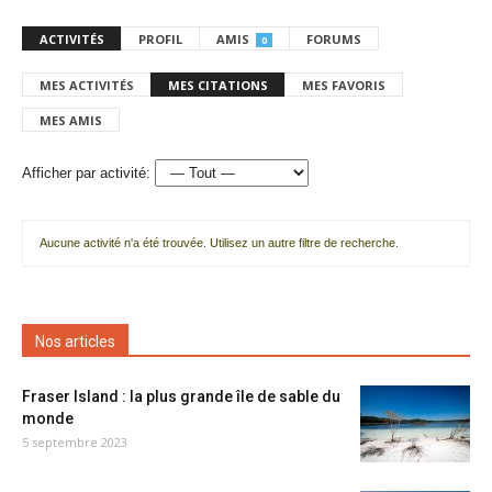
ACTIVITÉS
PROFIL
AMIS
FORUMS
0
MES ACTIVITÉS
MES CITATIONS
MES FAVORIS
MES AMIS
Afficher par activité:
Aucune activité n'a été trouvée. Utilisez un autre filtre de recherche.
Nos articles
Fraser Island : la plus grande île de sable du
monde
5 septembre 2023