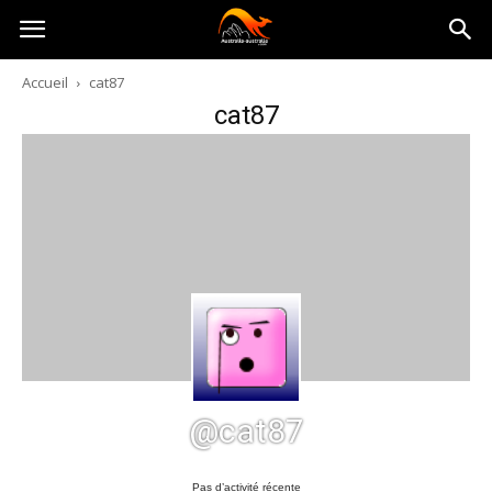
Australia-
Accueil
cat87
cat87
australie.com
@cat87
Pas d’activité récente