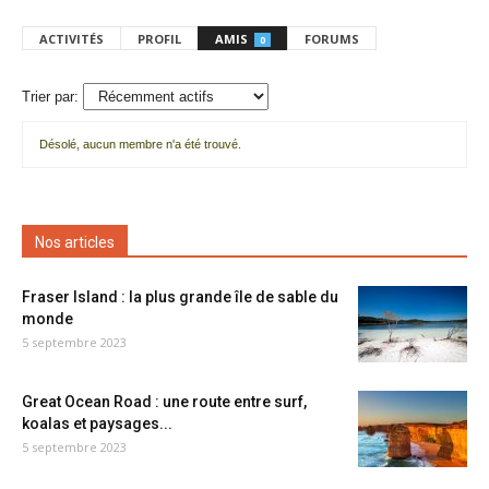
ACTIVITÉS
PROFIL
AMIS
FORUMS
0
Trier par:
Désolé, aucun membre n'a été trouvé.
Mes
amis
Nos articles
Fraser Island : la plus grande île de sable du
monde
5 septembre 2023
Great Ocean Road : une route entre surf,
koalas et paysages...
5 septembre 2023