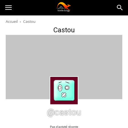
Australia-
Accueil
Castou
Castou
australie.com
@castou
Pas d’activité récente