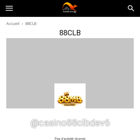
Australia-
Accueil
88CLB
88CLB
australie.com
@casino88clbdev6
Pas d’activité récente